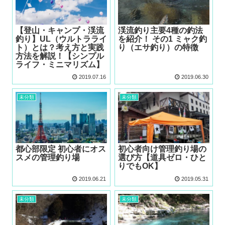
【登山・キャンプ・渓流
渓流釣り主要4種の釣法
釣り】UL（ウルトラライ
を紹介！ その1 ミャク釣
ト）とは？考え方と実践
り（エサ釣り）の特徴
方法を解説！【シンプル
ライフ・ミニマリズム】
2019.07.16
2019.06.30
未分類
未分類
都心部限定 初心者にオス
初心者向け管理釣り場の
スメの管理釣り場
選び方【道具ゼロ・ひと
りでもOK】
2019.06.21
2019.05.31
未分類
未分類