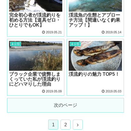
完全初心者が渓流釣りを
渓流魚の生態とアプロー
初める方法【道具ゼロ・
チ方法【間違いなく釣果
ひとりでもOK】
アップ！】
2019.05.21
2019.05.14
未分類
未分類
ブラック企業で疲弊しま
渓流釣りの魅力 TOP5！
くっていた私が渓流釣り
にどハマりした理由
2019.05.09
2019.05.03
次のページ
1
2