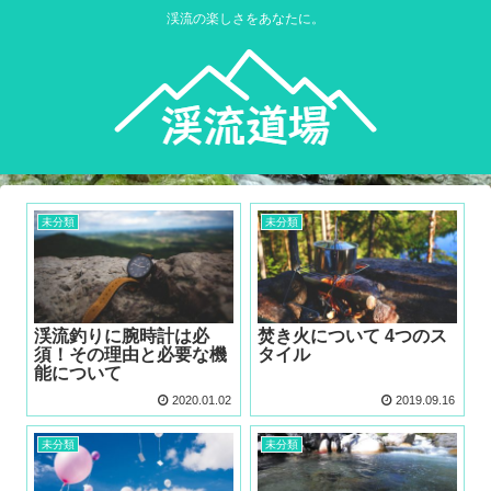
渓流の楽しさをあなたに。
未分類
未分類
渓流釣りに腕時計は必
焚き火について 4つのス
須！その理由と必要な機
タイル
能について
2020.01.02
2019.09.16
未分類
未分類