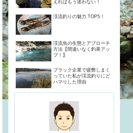
えればもう迷わない！
渓流釣りの魅力 TOP5！
渓流魚の生態とアプローチ
方法【間違いなく釣果アッ
プ！】
ブラック企業で疲弊しまく
っていた私が渓流釣りにど
ハマりした理由