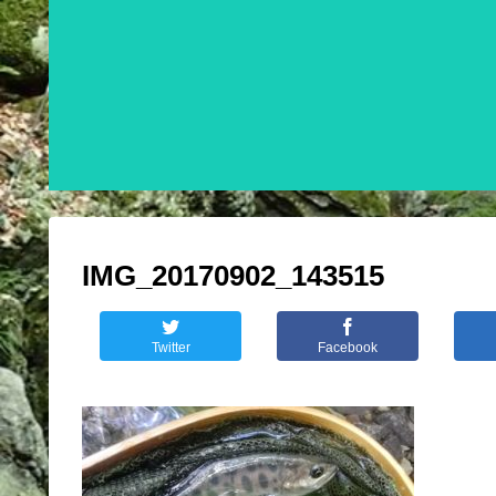
IMG_20170902_143515
Twitter
Facebook