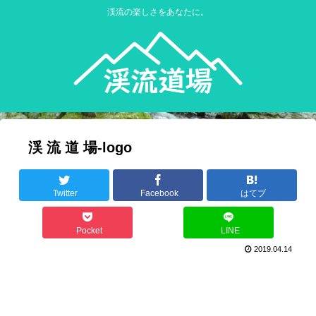
渓流の楽しさをあなたに。
渓 流 道 場-logo
Twitter
Facebook
はてブ
Pocket
LINE
2019.04.14